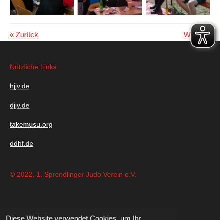
«
Zurück
Weiter
»
Nützliche Links
hjjv.de
djjv.de
takemusu.org
ddhf.de
© 2022, 1. Sprendlinger Judo Verein e.V.
Diese Website verwendet Cookies, um Ihr