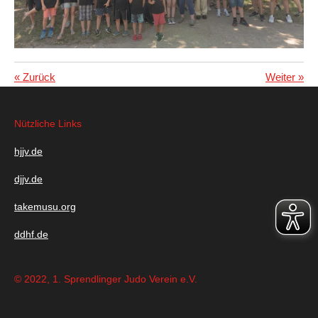
«
Zurück
Weiter
»
Nützliche Links
hjjv.de
djjv.de
takemusu.org
ddhf.de
© 2022, 1. Sprendlinger Judo Verein e.V.