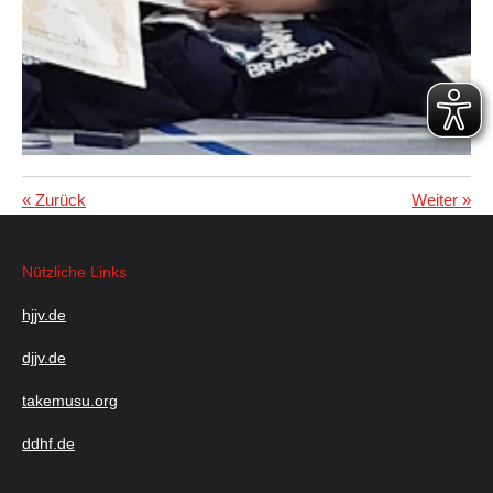
«
Zurück
Weiter
»
Nützliche Links
hjjv.de
djjv.de
takemusu.org
ddhf.de