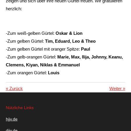
zeigen und sich über ihre neuen Gürtel freuen. Wir gratulieren
herzlich:
-Zum weiß-gelben Gürtel:
Oskar & Lion
-Zum gelben Gürtel:
Tim, Eduard, Leo & Theo
-Zum gelben Gürtel mit oranger Spitze:
Paul
-Zum gelb-orangen Gürtel:
Marie, Max, Ilija, Johnny, Keanu,
Clemens, Kiyan, Niklas & Emmanuel
-Zum orangen Gürtel:
Louis
«
Zurück
Weiter
»
Nützliche Links
hjjv.de
djjv.de