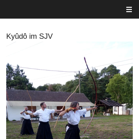
Zum
Hauptinhalt
springen
Kyûdô im SJV