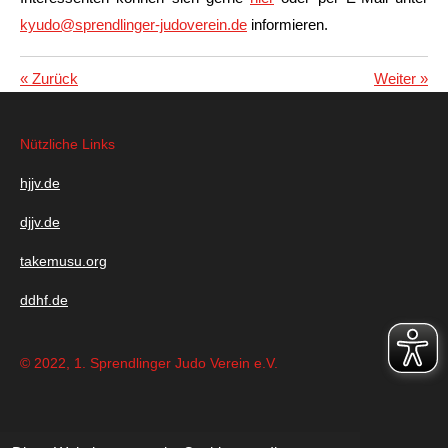
kyudo@sprendlinger-judoverein.de
informieren.
«
Zurück
Weiter
»
Nützliche Links
hjjv.de
djjv.de
takemusu.org
ddhf.de
© 2022, 1. Sprendlinger Judo Verein e.V.